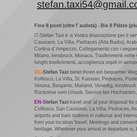
stefan.taxi54@gmail.
Fino 8 posti (oltre l' autista) - Bis 8 Plätze (p
IT
-Stefan Taxi
e' a Vostra disposizione per il ser
Cassiano, La Villa, Pedraces (Alta Badia), Arab
Cortina d' Ampezzo. Collegamento con i seguenti
Milano, Innsbruck, Monaco. Trasferimenti nelle vall
lunghi trasferimenti, accoglienza ospiti in aeropo
DE
-Stefan Taxi
bietet Ihnen ein bequemer Weg
Kolfosco, La Villa, St. Kassian, Pedraces, Pus
Verona, Bergamo, Mailand, Venedig, Innsbruck u
Rückreise vom Urlaub. Service bei Hochzeiten,
EN
-Stefan Taxi
travel and 'at your disposal for
Colfosco, San Cassiano, La Villa, Pedraces, A
airports and train stations in national and inte
from your location 'travel. Meetings and conven
heritage. Wherever your arrival or departure is, 