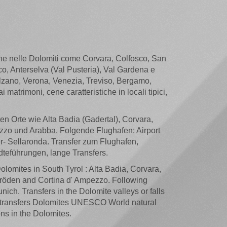
stiche nelle Dolomiti come Corvara, Colfosco, San
o, Anterselva (Val Pusteria), Val Gardena e
Bolzano, Verona, Venezia, Treviso, Bergamo,
i matrimoni, cene caratteristiche in locali tipici,
n Orte wie Alta Badia (Gadertal), Corvara,
ezzo und Arabba. Folgende Flughafen: Airport
r- Sellaronda. Transfer zum Flughafen,
dteführungen, lange Transfers.
Dolomites in South Tyrol : Alta Badia, Corvara,
Gröden and Cortina d' Ampezzo. Following
nich. Transfers in the Dolomite valleys or falls
ion, transfers Dolomites UNESCO World natural
ons in the Dolomites.