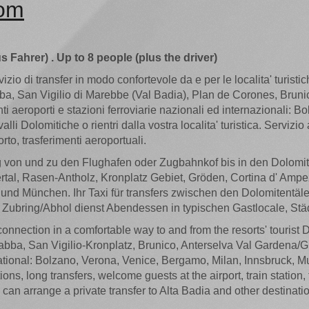
com
lus Fahrer) . Up to 8 people (plus the driver)
vizio di transfer in modo confortevole da e per le localita' turi
ba, San Vigilio di Marebbe (Val Badia), Plan de Corones, Brunic
 aeroporti e stazioni ferroviarie nazionali ed internazionali: 
i Dolomitiche o rientri dalla vostra localita' turistica. Servizio a
rto, trasferimenti aeroportuali.
 von und zu den Flughafen oder Zugbahnkof bis in den Dolomite
tertal, Rasen-Antholz, Kronplatz Gebiet, Gröden, Cortina d' Amp
nd München. Ihr Taxi für transfers zwischen den Dolomitentäle
 Zubring/Abhol dienst Abendessen in typischen Gastlocale, Stä
 connection in a comfortable way to and from the resorts' tourist 
rabba, San Vigilio-Kronplatz, Brunico, Anterselva Val Gardena/
rnational: Bolzano, Verona, Venice, Bergamo, Milan, Innsbruck, Mu
tions, long transfers, welcome guests at the airport, train stat
I can arrange a private transfer to Alta Badia and other destinati